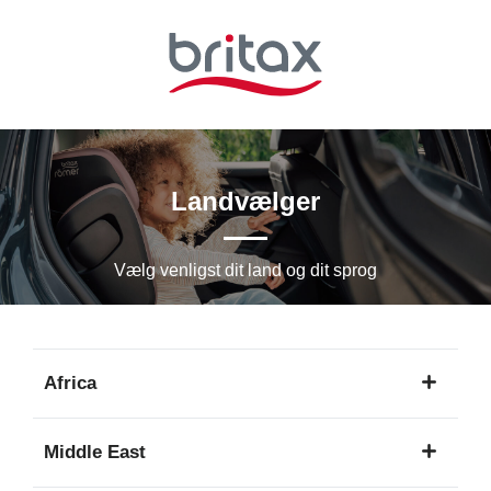
Spring
til
hovedindhold
Landvælger
Vælg venligst dit land og dit sprog
Africa
1
Middle East
sprog