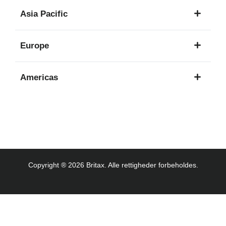
1
Asia Pacific
sprog
8
Europe
sprog
16
Americas
sprog
3
sprog
Copyright ® 2026 Britax. Alle rettigheder forbeholdes.