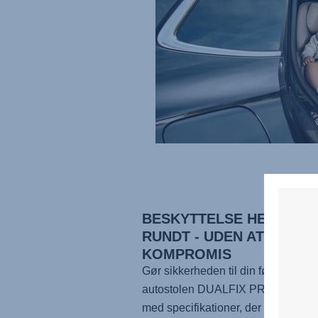
BESKYTTELSE HELE VEJ
RUNDT - UDEN AT GÅ PÅ
KOMPROMIS
Gør sikkerheden til din førstepriori
autostolen
DUALFIX PRO M
. Bygg
med specifikationer, der overstiger