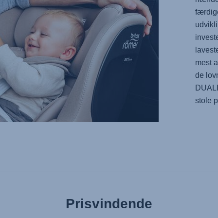
færdig
udvikl
invest
lavest
mest a
de lo
DUAL
stole 
Prisvindende