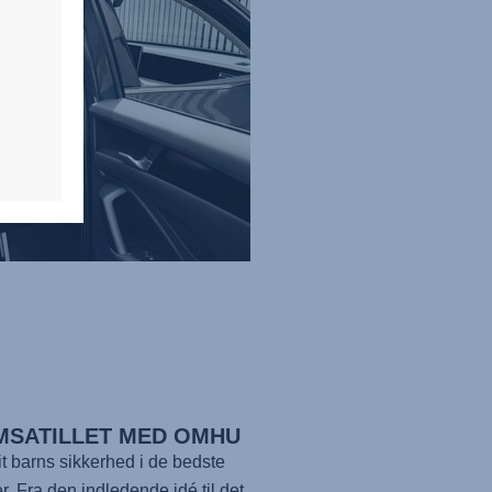
MSATILLET MED OMHU
t barns sikkerhed i de bedste
. Fra den indledende idé til det