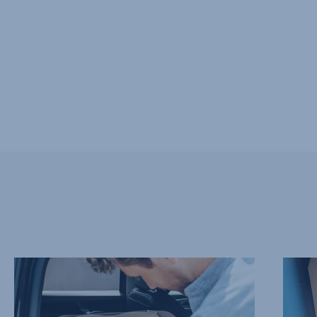
SPÆND
MASSE
SELEN
AF
I
PLADS
ET
TIL