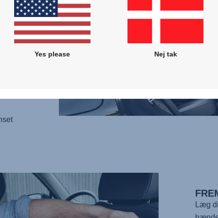
R129),
lv hvis
eret
Yes please
Nej tak
for at
ovativt
ælke,
nset
FRE
Læg di
hænder