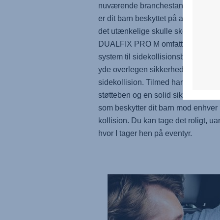
nuværende branchestandard (UN 
er dit barn beskyttet på alle ture, se
det utænkelige skulle ske.
DUALFIX PRO M
omfatter et optim
system til sidekollisionsbeskyttelse 
yde overlegen sikkerhed ved
sidekollision. Tilmed har den et inn
støtteben og en solid sikkerhedsbj
som beskytter dit barn mod enhver
kollision. Du kan tage det roligt, ua
hvor I tager hen på eventyr.