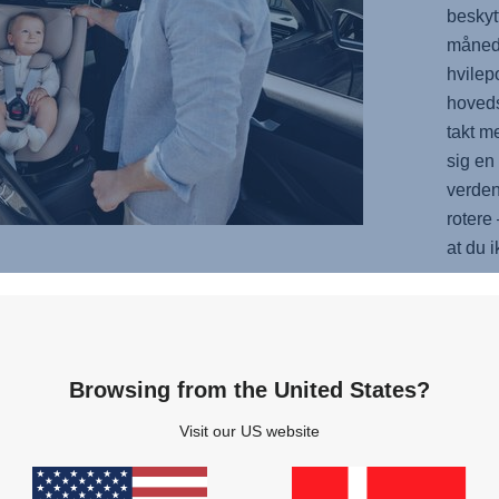
beskyt
månede
hvilep
hoveds
takt m
sig en 
verden
rotere 
at du i
EN
Browsing from the United States?
tet med
Visit our US website
et
 den