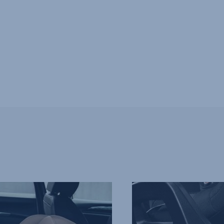
UAFHÆNGIGE
BESKYTTELSE,
ISOFIX-
TILSLUTNINGER,
4