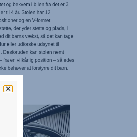
tet og bekvem i bilen fra det er 3
r til 4 år. Stolen har 12
ositioner og en V-formet
tøtte, der yder støtte og plads, i
ed dit barns vækst, så det kan tage
lur eller udforske udsynet til
. Desforuden kan stolen nemt
– fra en vilkårlig position – således
kke behøver at forstyrre dit barn.