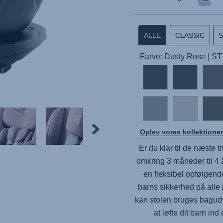
ALLE
CLASSIC
Farve: Dusty Rose | S
Oplev vores kollektione
Er du klar til de næste t
omkring 3 måneder til 4 
en fleksibel opfølgende
barns sikkerhed på alle 
kan stolen bruges bagudv
at løfte dit barn in