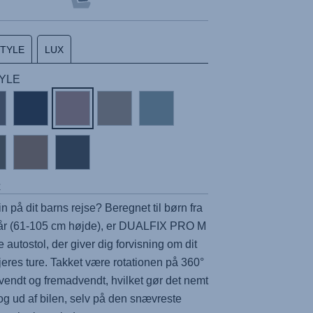
STYLE
LUX
TYLE
r
rin på dit barns rejse? Beregnet til børn fra
år (61-105 cm højde), er
DUALFIX PRO M
 autostol, der giver dig forvisning om dit
jeres ture. Takket være rotationen på 360°
endt og fremadvendt, hvilket gør det nemt
d og ud af bilen, selv på den snævreste