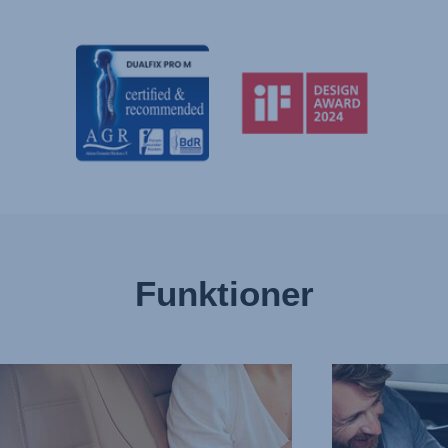
Funktioner
R
OVERLEGEN
SIDEKOLLISIONS
3
af