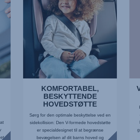
1
TURE
af
2
7
af
7
KOMFORTABEL,
BESKYTTENDE
HOVEDSTØTTE
Sørg for den optimale beskyttelse ved en
at
sidekollision: Den V-formede hovedstøtte
v
g
er specialdesignet til at begrænse
det
bevægelsen af dit barns hoved og