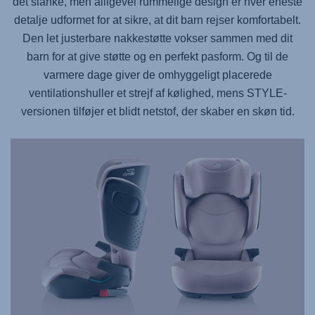
det slanke, men alligevel rummelige design er hver eneste
detalje udformet for at sikre, at dit barn rejser komfortabelt.
Den let justerbare nakkestøtte vokser sammen med dit
barn for at give støtte og en perfekt pasform. Og til de
varmere dage giver de omhyggeligt placerede
ventilationshuller et strejf af kølighed, mens STYLE-
versionen tilføjer et blidt netstof, der skaber en skøn tid.