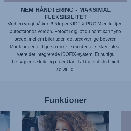
NEM HÅNDTERING - MAKSIMAL
FLEKSIBILITET
Med en vægt på kun 6,5 kg er
KIDFIX PRO M
en let fjer i
autostolenes verden. Forestil dig, at du nemt kan flytte
sædet mellem biler uden det sædvanlige besvær.
Monteringen er lige så enkel, som den er sikker, takket
være det integrerede ISOFIX-system. Et hurtigt,
betryggende klik, og du er klar til at tage af sted med
selvtillid.
Funktioner
KOMFORTABEL,
VAR
BESKYTTENDE
DAGE
HOVEDSTØTTE,
KØLI