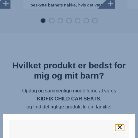
beskytte barnets nakke, hvis det værste
skulle ske, samtidig med ...
Hvilket produkt er bedst for
mig og mit barn?
Opdag og sammenlign modellerne af vores
KIDFIX CHILD CAR SEATS,
og find det rigtige produkt til din familie!
KLIK FOR AT SAMMENLIGNE