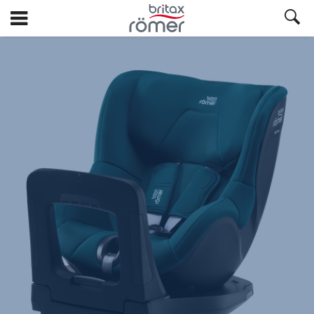
Spring
til
hovedindhold
Britax
Ekstra
betræk
–
DUALFIX
5Z
/
PRO
M
/
3/M
i-
SIZE
/
SWINGFIX