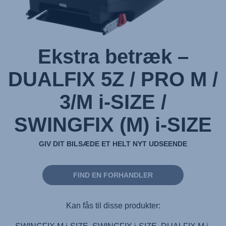
(M)
i-
SIZE
Atlantic
Ekstra betræk –
Green,
1
DUALFIX 5Z / PRO M /
af
3/M i-SIZE /
1
SWINGFIX (M) i-SIZE
GIV DIT BILSÆDE ET HELT NYT UDSEENDE
FIND EN FORHANDLER
Kan fås til disse produkter: