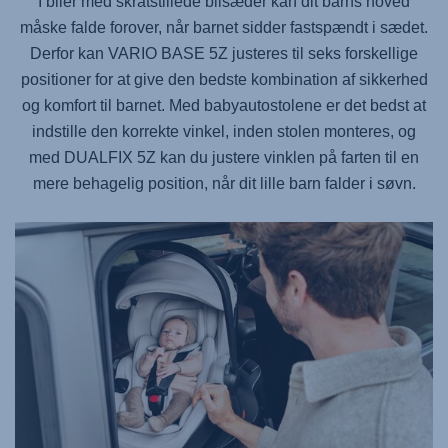
I biler med skråtstillede bilsæder kan dit barns hoved
måske falde forover, når barnet sidder fastspændt i sædet.
Derfor kan
VARIO BASE 5Z
justeres til seks forskellige
positioner for at give den bedste kombination af sikkerhed
og komfort til barnet. Med babyautostolene er det bedst at
indstille den korrekte vinkel, inden stolen monteres, og
med
DUALFIX 5Z
kan du justere vinklen på farten til en
mere behagelig position, når dit lille barn falder i søvn.