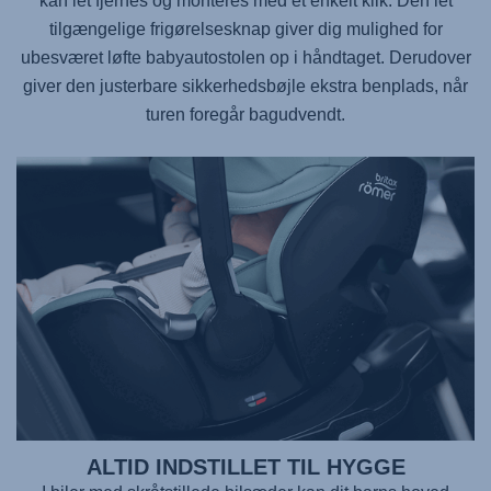
kan let fjernes og monteres med et enkelt klik. Den let
tilgængelige frigørelsesknap giver dig mulighed for
ubesværet løfte babyautostolen op i håndtaget. Derudover
giver den justerbare sikkerhedsbøjle ekstra benplads, når
turen foregår bagudvendt.
ALTID INDSTILLET TIL HYGGE