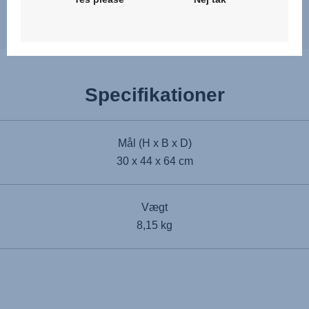
Specifikationer
Mål (H x B x D)
30 x 44 x 64 cm
Vægt
8,15 kg