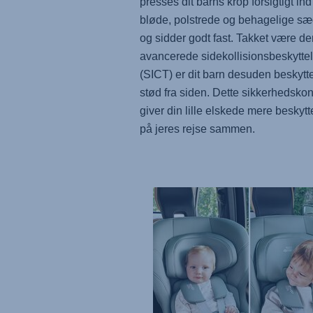
presses dit barns krop forsigtigt ind
bløde, polstrede og behagelige s
og sidder godt fast. Takket være de
avancerede sidekollisionsbeskytte
(SICT) er dit barn desuden beskytt
stød fra siden. Dette sikkerhedsko
giver din lille elskede mere beskytt
på jeres rejse sammen.