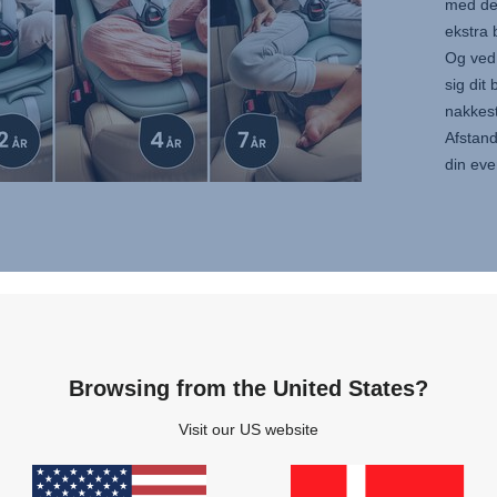
med de
ekstra 
Og ved
sig dit
nakkest
Afstands
din eve
 at
ug for.
sindet
Browsing from the United States?
Visit our US website
ed