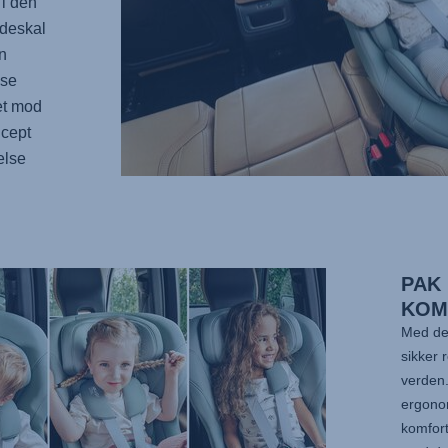
 i den
ædeskal
n
lse
et mod
ncept
else
PAK 
KOM
Med de
sikker 
verden.
ergonom
komfort