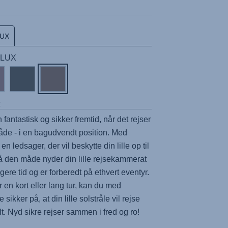
LUX
| LUX
r
n fantastisk og sikker fremtid, når det rejser
åde - i en bagudvendt position. Med
en ledsager, der vil beskytte din lille op til
På den måde nyder din lille rejsekammerat
ere tid og er forberedt på ethvert eventyr.
 en kort eller lang tur, kan du med
 sikker på, at din lille solstråle vil rejse
t. Nyd sikre rejser sammen i fred og ro!