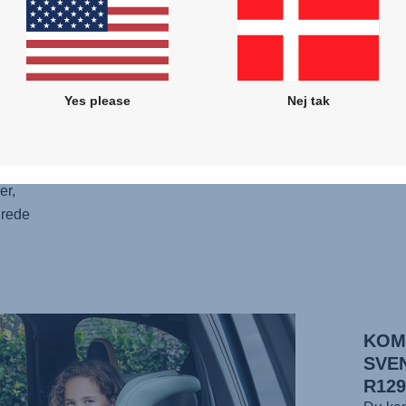
ig og
ten på
elig
e og
barn
Yes please
Nej tak
125 cm
er det
t og
er,
drede
KOM
SVE
R12