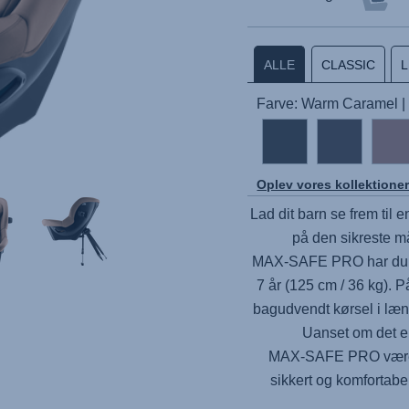
ALLE
CLASSIC
Farve: Warm Caramel 
Oplev vores kollektione
Lad dit barn se frem til e
på den sikreste m
MAX-SAFE PRO
har du 
7 år (125 cm / 36 kg). 
bagudvendt kørsel i læng
Uanset om det er
MAX-SAFE PRO
være
sikkert og komfortabel