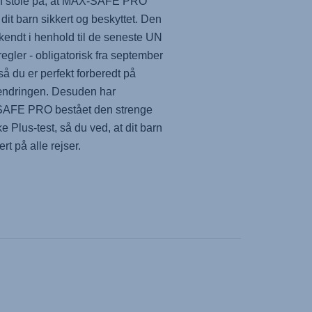
 stole på, at
MAX-SAFE PRO
 dit barn sikkert og beskyttet. Den
kendt i henhold til de seneste UN
egler - obligatorisk fra september
så du er perfekt forberedt på
ændringen. Desuden har
SAFE PRO
bestået den strenge
e Plus-test, så du ved, at dit barn
ert på alle rejser.