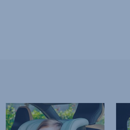
AVANCERET
BAGUD
SIDEKOLLISIONSBESKYTTELSE
I
-
LÆNG
SICT,
TID,