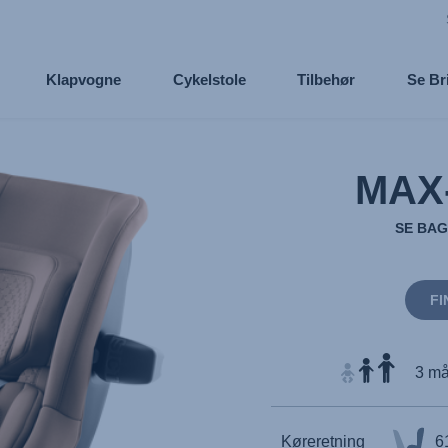
Klapvogne
Cykelstole
Tilbehør
Se Br
MAX
SE BAG
FI
3 må
Køreretning
6