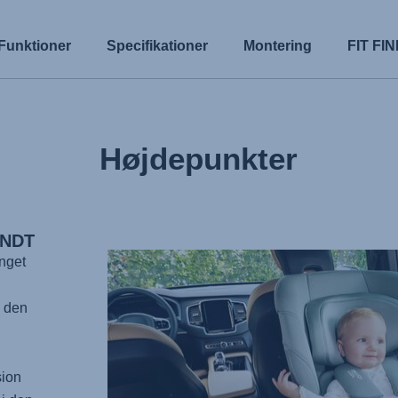
Funktioner
Specifikationer
Montering
FIT FI
Højdepunkter
ENDT
inget
y den
sion