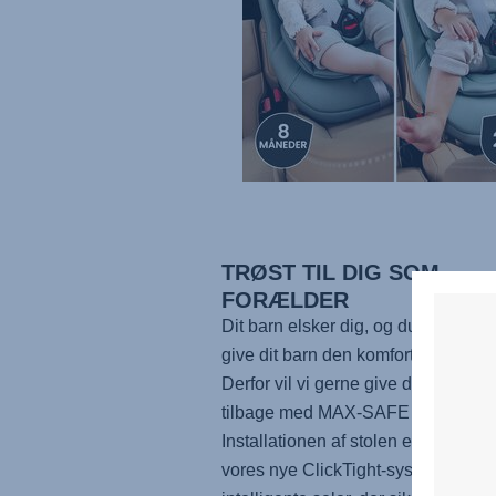
TRØST TIL DIG SOM
FORÆLDER
Dit barn elsker dig, og du gør alt for
give dit barn den komfort, det har br
Derfor vil vi gerne give dig lidt ro i 
tilbage med
MAX-SAFE PRO
!
Installationen af stolen er en leg m
vores nye ClickTight-system og