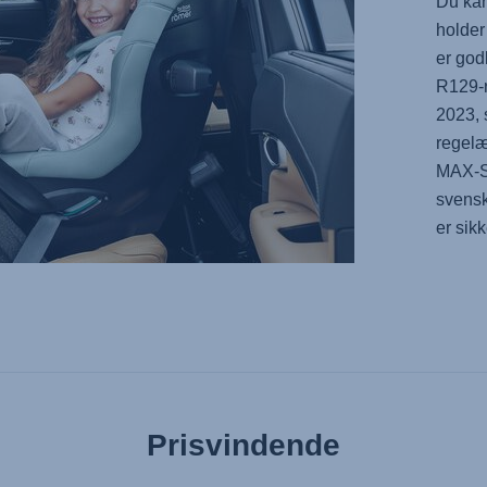
Du kan
holder
er god
R129-r
2023, 
regel
MAX-
svensk
er sikk
Prisvindende