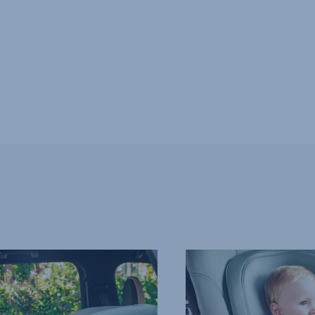
EKSTRA
SIKKER
5-
PUNKTSELE,