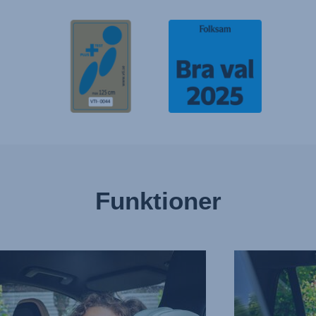
Funktioner
VENDT
DYBE,
SIKRE
ERE
SIDEVINGER,
3