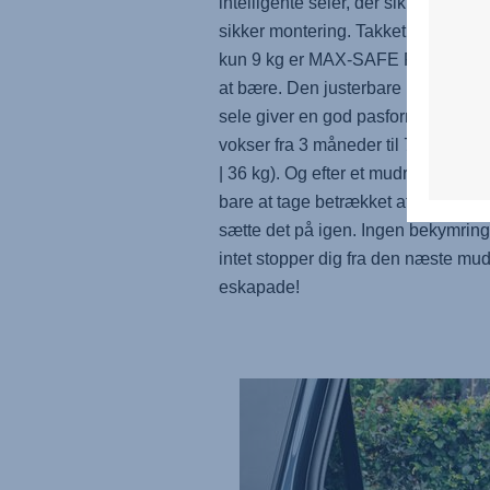
intelligente seler, der sikrer en hurt
sikker montering. Takket være væg
kun 9 kg er
MAX-SAFE PRO
behag
at bære. Den justerbare nakkestøtt
sele giver en god pasform, når dit 
vokser fra 3 måneder til 7 år (61 - 
| 36 kg). Og efter et mudret eventyr 
bare at tage betrækket af, vaske de
sætte det på igen. Ingen bekymring
intet stopper dig fra den næste mu
eskapade!