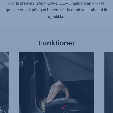
klar til at køre?
BABY-SAFE CORE
-autostolen klikkes
ganske enkelt på og af basen, så du er på vej i løbet af få
øjeblikke.
Funktioner
NEM
HØJ
FRIGØRELSE,
STØ
1
2
af
af
3
3