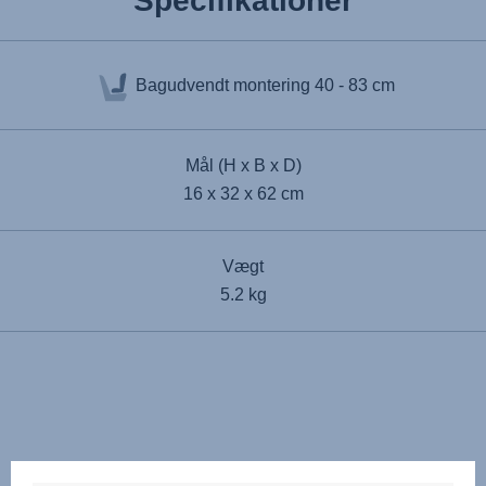
Specifikationer
Bagudvendt montering
40 - 83 cm
Mål (H x B x D)
16 x 32 x 62 cm
Vægt
5.2 kg