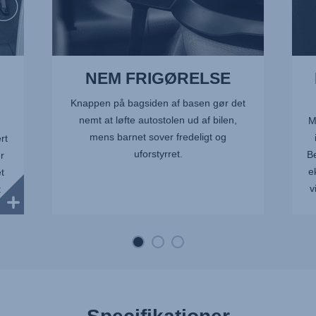
NEM FRIGØRELSE
Knappen på bagsiden af basen gør det
nemt at løfte autostolen ud af bilen,
M
mens barnet sover fredeligt og
rt
uforstyrret.
Be
r
e
t
v
t
se