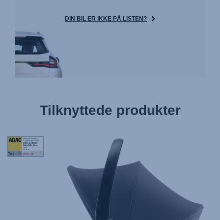
DIN BIL ER IKKE PÅ LISTEN?
Tilknyttede produkter
Tag
Award
StiWa
ADAC
10.2024