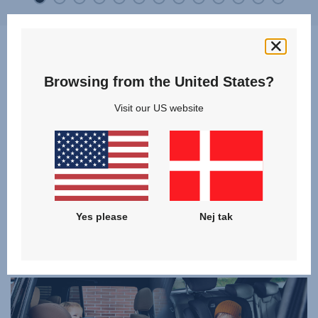
Browsing from the United States?
Hvilket produkt er bedst for
Visit our US website
mig og mit barn?
Opdag og sammenlign vores modeller i kategorien
KOMBINATIONSAUTOSÆDER
,
og find det rigtige produkt til din familie!
Yes please
Nej tak
KLIK FOR AT SAMMENLIGNE