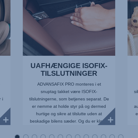
13
UAFHÆNGIGE ISOFIX-
TILSLUTNINGER
e
ADVANSAFIX PRO monteres i et
g
snuptag takket være ISOFIX-
si
 i
tilslutningerne, som betjenes separat. De
er nemme at holde styr på og dermed
a
hurtige og sikre at tilslutte uden at
e
beskadige bilens sæder. Og du er klar til
a...