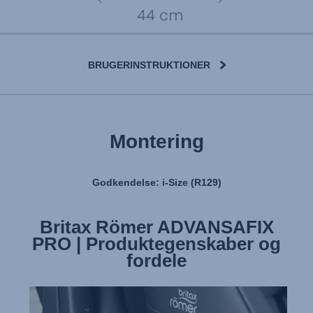
BRUGERINSTRUKTIONER
Montering
Godkendelse: i-Size (R129)
Britax Römer ADVANSAFIX
Britax Römer ADVANSAFIX
PRO | Montering af autostolen
PRO | Produktegenskaber og
fordele