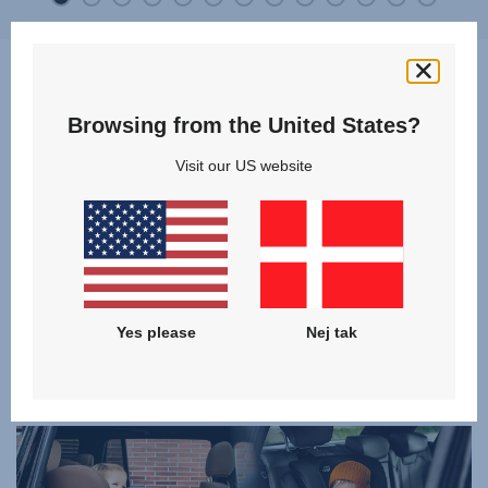
Browsing from the United States?
Hvilket produkt er bedst for
Visit our US website
mig og mit barn?
Opdag og sammenlign vores modeller i kategorien
KOMBINATIONSAUTOSÆDER
,
og find det rigtige produkt til din familie!
Yes please
Nej tak
KLIK FOR AT SAMMENLIGNE