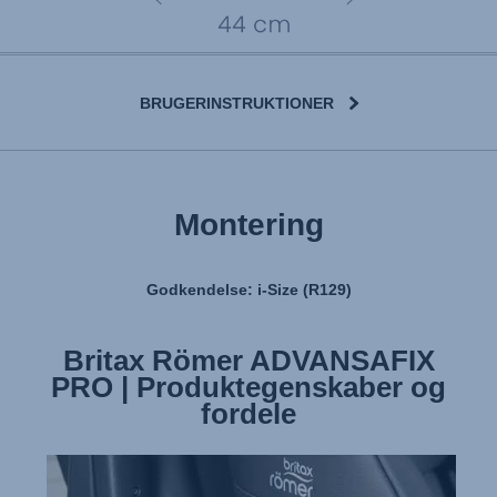
BRUGERINSTRUKTIONER
Montering
Godkendelse: i-Size (R129)
Britax Römer ADVANSAFIX
Britax Römer ADVANSAFIX
PRO | Montering af autostolen
PRO | Produktegenskaber og
fordele