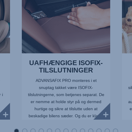
13
UAFHÆNGIGE ISOFIX-
TILSLUTNINGER
e
ADVANSAFIX PRO monteres i et
g
snuptag takket være ISOFIX-
si
 i
tilslutningerne, som betjenes separat. De
er nemme at holde styr på og dermed
a
hurtige og sikre at tilslutte uden at
e
beskadige bilens sæder. Og du er klar til
a...