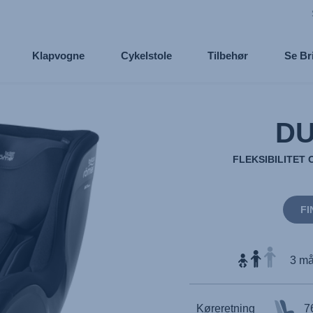
Klapvogne
Cykelstole
Tilbehør
Se Br
DU
FLEKSIBILITET 
FI
3 må
Køreretning
7