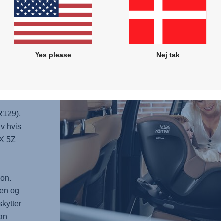
EN
Yes please
Nej tak
tet med
ed
R129),
lv hvis
X 5Z
ion.
ben og
kytter
kan