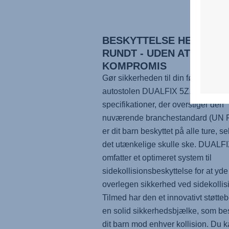
BESKYTTELSE HELE VEJ
RUNDT - UDEN AT GÅ PÅ
KOMPROMIS
Gør sikkerheden til din førstepriori
autostolen
DUALFIX 5Z
. Bygget m
specifikationer, der overstiger den
nuværende branchestandard (UN 
er dit barn beskyttet på alle ture, se
det utænkelige skulle ske.
DUALFI
omfatter et optimeret system til
sidekollisionsbeskyttelse for at yde
overlegen sikkerhed ved sidekollis
Tilmed har den et innovativt støtte
en solid sikkerhedsbjælke, som bes
dit barn mod enhver kollision. Du 