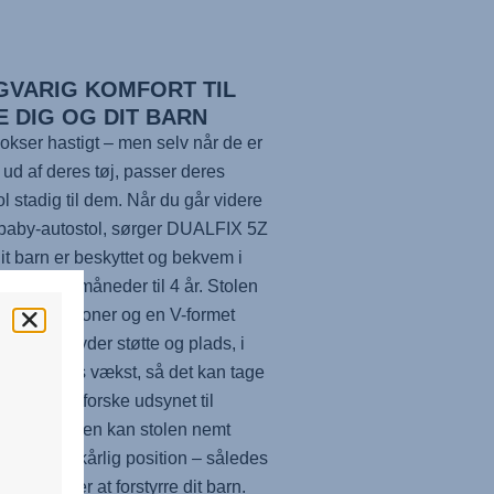
GVARIG KOMFORT TIL
E DIG OG DIT BARN
okser hastigt – men selv når de er
 ud af deres tøj, passer deres
ol stadig til dem. Når du går videre
 baby-autostol, sørger
DUALFIX 5Z
 dit barn er beskyttet og bekvem i
ra det er 3 måneder til 4 år. Stolen
 hvilepositioner og en V-formet
tøtte, der yder støtte og plads, i
ed dit barns vækst, så det kan tage
lur eller udforske udsynet til
. Desforuden kan stolen nemt
– fra en vilkårlig position – således
kke behøver at forstyrre dit barn.