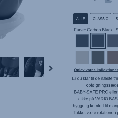
ALLE
CLASSIC
Farve: Carbon Black |
Oplev vores kollektione
Er du klar til de næste tr
opfølgningssæde, 
BABY-SAFE PRO
eller
klikke på
VARIO BAS
hyggelig komfort til mang
Takket være rotationen