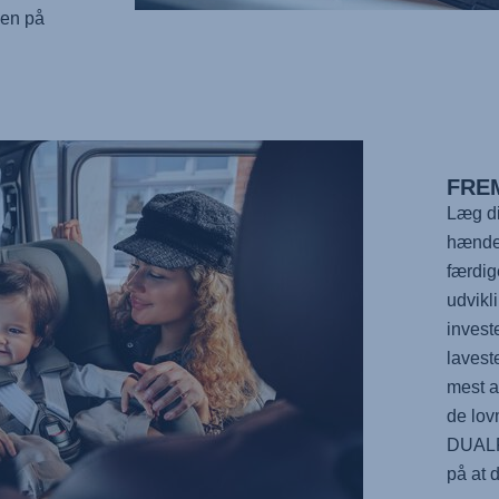
hen på
FRE
Læg di
hænder
færdig
udvikl
invest
lavest
mest a
de lo
DUALF
på at 