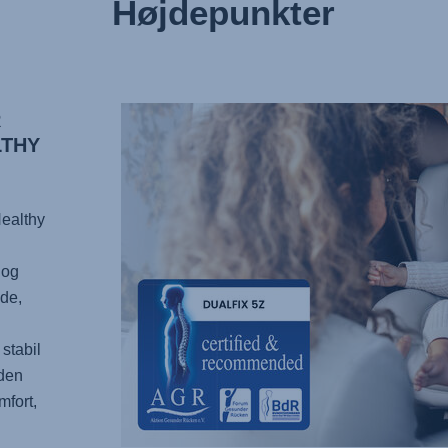
Højdepunkter
R
LTHY
ealthy
 og
æde,
stabil
 den
mfort,