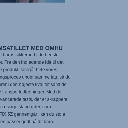
MSATILLET MED OMHU
t barns sikkerhed i de bedste
. Fra den indledende idé til det
e produkt, foregår hele vores
ingsproces under samme tag, så du
erer i den højeste kvalitet samt de
e transportudledninger. Med de
vancerede tests, der er skrappere
vmæssige standarder, som
IX 5Z
gennemgår , kan du stole
den passer godt på dit barn.