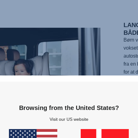
LAN
BÅD
Børn v
vokset
autost
fra en
for at
bilen f
har 12
hoveds
takt m
Browsing from the United States?
sig en 
Visit our US website
verden
rotere 
at du i