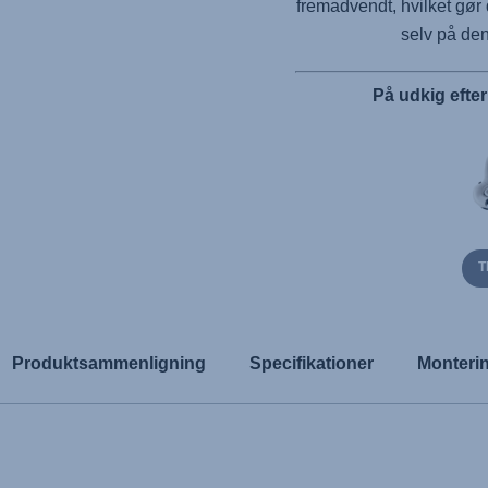
fremadvendt, hvilket gør d
selv på de
På udkig efte
T
Produktsammenligning
Specifikationer
Monteri