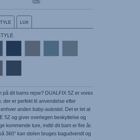
STYLE
LUX
 STYLE
r
in på dit barns rejse?
DUALFIX 5Z
er vores
der er perfekt til anvendelse efter
 enhver anden baby-autostol. Det er let at
E 5Z
og giver overlegen beskyttelse og
e kommende ture, indtil dit barn er fire år.
 på 360° kan stolen bruges bagudvendt og