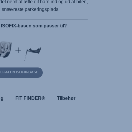
et nemt at løfte dit barn ind og ud af bilen,
n snævreste parkeringsplads.
r ISOFIX-basen som passer til?
ILFØJ EN ISOFIX-BASE
ng
FIT FINDER®
Tilbehør