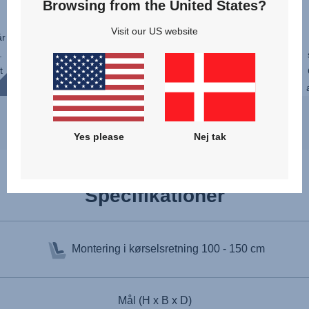
Browsing from the United States?
Gør hver køretur mere afslappet for
både dig og dit barn med EasyRecline-
Visit our US website
år
funktionen i SAFEFIX. Den kan bruges
.
gennem hele barndommen, og du
t
vælger nemt hældningen uden at skulle
juste...
Yes please
Nej tak
Specifikationer
Montering i kørselsretning
100 - 150 cm
Mål (H x B x D)