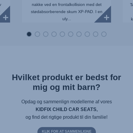
v
nakke ved en frontalkollision med det
T
r
stødabsorberende skum XP-PAD. I en
uly...
k
Hvilket produkt er bedst for
mig og mit barn?
Opdag og sammenlign modellerne af vores
KIDFIX CHILD CAR SEATS,
og find det rigtige produkt til din familie!
KLIK FOR AT SAMMENLIGNE