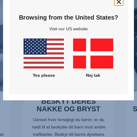
DERES
SIDE
NAKKE
-
Browsing from the United States?
OG
SICT,
BRYST,
2
Visit our US website
1
af
af
10
10
Yes please
Nej tak
BESKYT DERES
NAKKE OG BRYST
Uanset hvor forsigtigt du kører, er du
nødt til at beskytte dit barn mod andre
at
trafikanter. Beskyt dit barns dyrebare