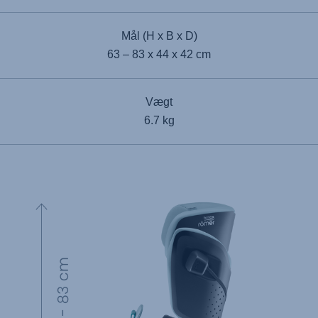
Mål (H x B x D)
63 – 83 x 44 x 42 cm
Vægt
6.7 kg