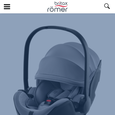
Spring
til
hovedindhold
Britax
Ekstra
betræk
–
BABY-
SAFE
5Z
/
5Z2
/
PRO
,
1
af
1