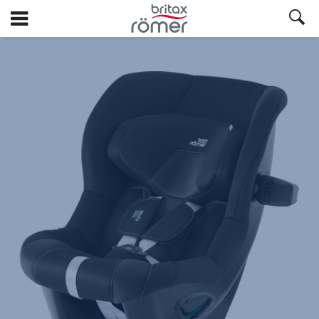
Spring
til
hovedindhold
Britax
Ekstra
betræk
–
MAX-
SAFE
PRO
Galaxy
Black,
1
af
1