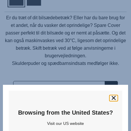
Er du træt of dit bilsædebetræk? Eller har du bare brug for
et andet, når du vasker det oprindelige? Spare Cover
passer perfekt til dit bilsæde og er nemt at påsætte. Og det
kan også maskinvaskes ved 30°C, ligesom det oprindelige
betræk. Skift betræk ved at følge anvisningerne i
brugervejledningen.
Skulderpuder og spædbarnsindsats medfølger ikke.
Browsing from the United States?
Tilknyttede produkter
Visit our US website