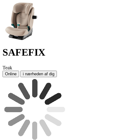
SAFEFIX
Teak
Online
i nærheden af dig