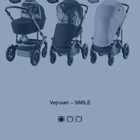
Manual de instruções (Português)
Istruzioni per l’uso (Italiano)
Инструкция пользователя (Русский язык)
Instrukcja użytkownika (Język polski)
Návod na použitie (Slovenský jazyk)
Инструкция за ползване (Български език)
Upute za uporabu (Hrvatski jezik)
Pokyny k použití (Čeština)
Brugerinstruktioner (Dansk)
Gebruiksinstructies (Nederlands)
Vejrsæt – SMILE
Kasutusjuhend (Eesti keel)
Käyttöohjeet (Suomi)
Οδηγίες χρήσης (Ελληνική γλώσσα)
Használati útmutató (Magyar nyelv)