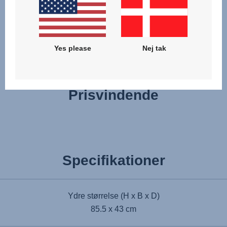
frigivelsesmekanisme, selv når du kun har den ene hånd
fri.
Yes please
Nej tak
Prisvindende
Specifikationer
Ydre størrelse (H x B x D)
85.5 x 43 cm