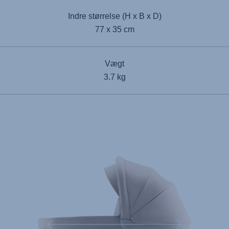
Indre størrelse (H x B x D)
77 x 35 cm
Vægt
3.7 kg