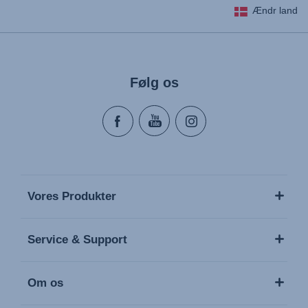
Ændr land
Lietošanas instrukcija (Latviešu valoda)
Naudojimo instrukcija (Lietuvių kalba)
Monteringsanvisning (Norsk)
Følg os
Instrucţiuni de utilizare (Limba română)
Uputstvo za korišcenje (Srpski)
Navodila za uporabo (Slovenščina)
Bruksanvisning (Svenska)
Kullanım talimatı (Türkçe)
Vores Produkter
Service & Support
Om os