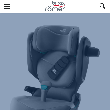
Spring
til
hovedindhold
Britax
Ekstra
betræk
–
KIDFIX
PRO
Mineral
Grey
|
STYLE,
1
af
1