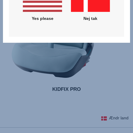
Yes please
Nej tak
KIDFIX PRO
Ændr land