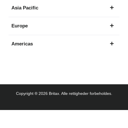
1
Asia Pacific
sprog
8
Europe
sprog
16
Americas
sprog
3
sprog
Copyright ® 2026 Britax. Alle rettigheder forbeholdes.