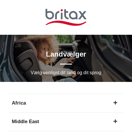
Spring
til
hovedindhold
Landvælger
Vælg venligst dit land og dit sprog
Africa
1
Middle East
sprog