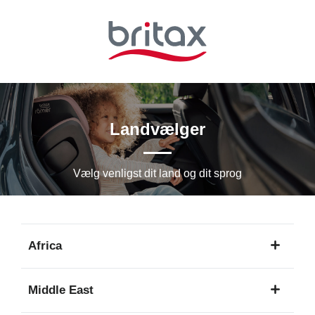
Spring
til
hovedindhold
Landvælger
Vælg venligst dit land og dit sprog
Africa
1
Middle East
sprog