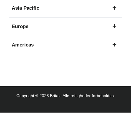
1
Asia Pacific
sprog
8
Europe
sprog
16
Americas
sprog
3
sprog
Copyright ® 2026 Britax. Alle rettigheder forbeholdes.