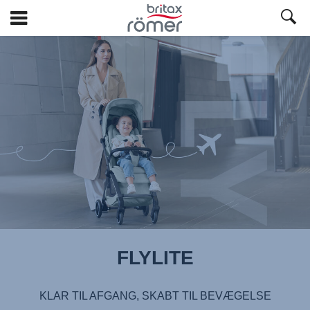
Spring
til
hovedindhold
FLYLITE
KLAR TIL AFGANG, SKABT TIL BEVÆGELSE