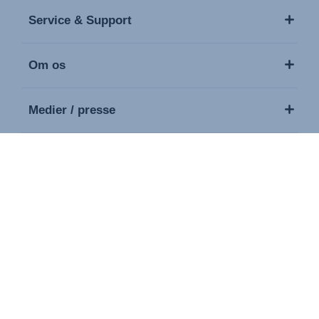
Service & Support
Om os
Medier / presse
Kontakt
Ophavsret © 2026 Britax. Alle rettigheder forbeholdes.
Logo
Fortrolighedspolitik