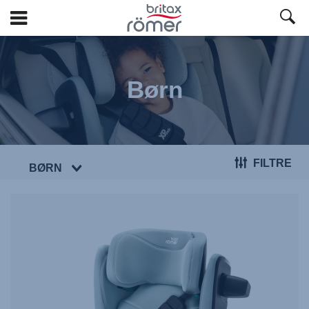
Spring
til
hovedindhold
Børn
FILTRE
BØRN