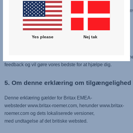
Firefox,
Safari og Edge) og til at være kompatibelt med almindeligt a
For at få den bedste oplevelse bedes du holde din
browser, dit operativsystem og dine hjælpemidler opdateret.
Yes please
Nej tak
Hvis du støder på problemer, kan du se afsnit 6 "Din
feedback er vigtig" nedenfor for
at finde ud af, hvordan du kan kontakte os. Vi modtager gern
feedback og vil gøre vores bedste for at hjælpe dig.
5. Om denne erklæring om tilgængelighe
Denne erklæring gælder for Britax EMEA-
websteder www.britax-roemer.com, herunder www.britax-
roemer.com og dets lokaliserede versioner,
med undtagelse af det britiske websted.