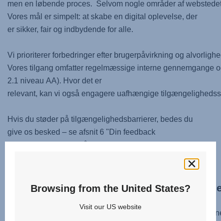
men en løbende proces. Selvom nogle områder af webstedet s
Vores mål er simpelt: at skabe en digital oplevelse, der
er sikker, fair og indbydende for alle.
Vi prioriterer forbedringer efter brugerpåvirkning og alvorligh
Vores tilgang omfatter regelmæssige interne gennemgange og
2.1 niveau AA). Hvor det er
relevant, kan vi også engagere uafhængige tilgængelighedssp
Hvis du støder på tilgængelighedsbarrierer, bedes du
give os besked – se afsnit 6 "Din feedback
er vigtig" nedenfor – så vi kan hjælpe dig og indarbejde din
feedback i vores forbedringsprogram.
4. Tekniske krav og understøttede system
Browsing from the United States?
Visit our US website
Vores websted er designet til at fungere med aktuelle versio