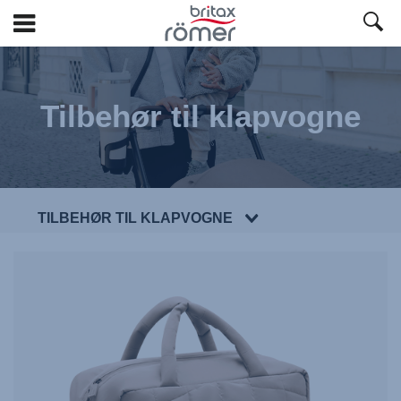
Spring
til
hovedindhold
Tilbehør til klapvogne
TILBEHØR TIL KLAPVOGNE