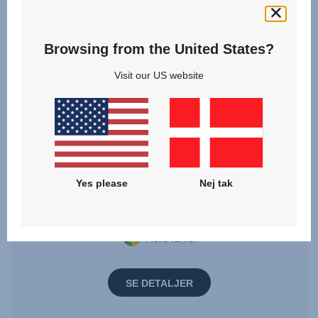
Browsing from the United States?
Visit our US website
Babylift – SMILE 5Z
Yes please
Nej tak
Flere farver
SE DETALJER