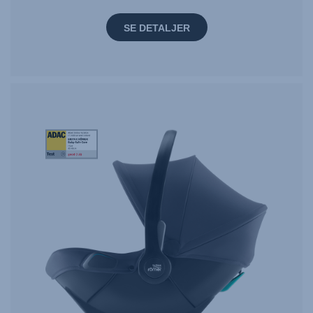
SE DETALJER
Tag
Award
StiWa
ADAC
10.2024