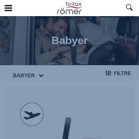
Spring
til
hovedindhold
Babyer
FILTRE
BABYER
null