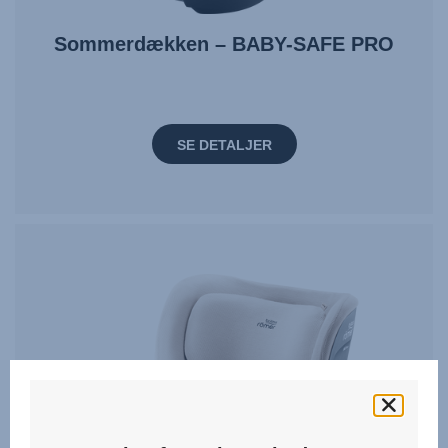
Sommerdækken – BABY-SAFE PRO
SE DETALJER