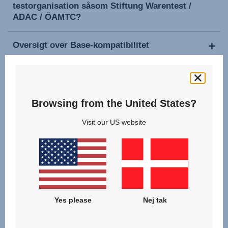
testorganisation såsom Stiftung Warentest /
ADAC / ÖAMTC?
Oversigt over Base-kompatibilitet
Använd din bilbarnstol
Browsing from the United States?
Visit our US website
Hvor kan jeg købe tilbehør / løse betræk /
reservedele?
Hvilken garanti yder I på Britax-Rømer
produkter, og hvem skal jeg kontakte?
Yes please
Nej tak
Jeg har mistet min brugervejledning - hvor kan
jeg finde en ny?