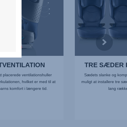
af
7
TVENTILATION
TRE SÆDER
 placerede ventilationshuller
Sædets slanke og kompa
rkulationen, hvilket er med til at
muligt at installere tre 
 barns komfort i længere tid.
lang række