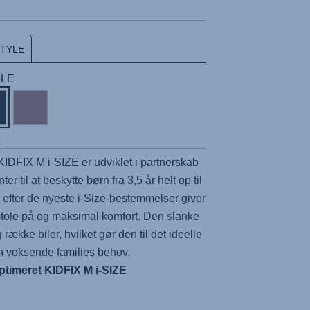
STYLE
YLE
r
KIDFIX M i-SIZE er udviklet i partnerskab
r til at beskytte børn fra 3,5 år helt op til
efter de nyeste i-Size-bestemmelser giver
stole på og maksimal komfort. Den slanke
række biler, hvilket gør den til det ideelle
din voksende families behov.
ptimeret KIDFIX M i-SIZE