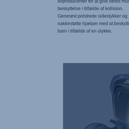
bilproducenter for at give bedst mul
beskyttelse i tilfælde af kollision.
Generøst polstrede sidestykker og
nakkestøtte hjælper med at beskytte
barn i tilfælde af en ulykke.