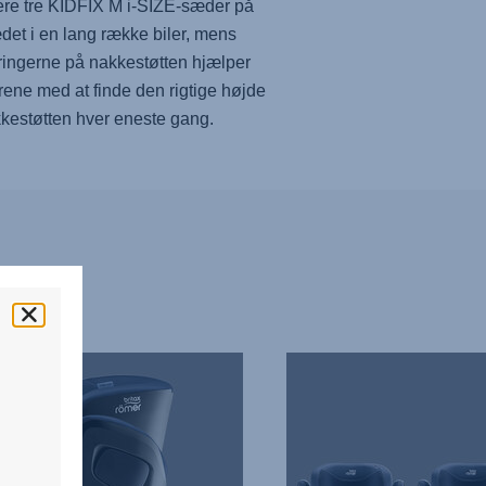
lere tre KIDFIX M i-SIZE-sæder på
et i en lang række biler, mens
ingerne på nakkestøtten hjælper
rene med at finde den rigtige højde
kestøtten hver eneste gang.
N,
TRE
SÆDER
PÅ
RÆKKE,
4