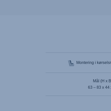
gennemsnitli...
Montering i kørsels
Mål (H x B
63 – 83 x 44