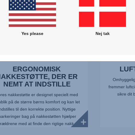
LLE,
Yes please
Nej tak
ERGONOMISK
LUF
NAKKESTØTTE, DER ER
Omhyggeligt
NEMT AT INDSTILLE
fremmer luftci
sikre dit
res nakkestøtte er designet specielt med
blik på de større børns komfort og kan let
ndstilles til den korrekte position. Nyttige
arkeringer bag på nakkestøtten hjælper
orældrene med at finde den rigtige nakk...