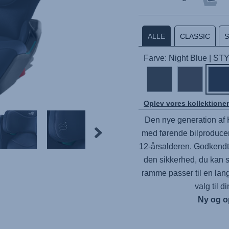
ALLE
CLASSIC
Farve: Night Blue | ST
Oplev vores kollektione
Den nye generation af 
med førende bilproducente
12-årsalderen. Godkendt 
den sikkerhed, du kan 
ramme passer til en lang 
valg til 
Ny og o