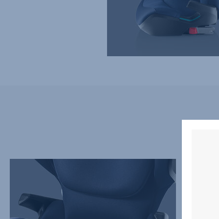
NYDESIGNET
ERGON
SÆDEOMRÅDE
NAKKE
FOR
DER
OPTIMAL
ER
KOLLISIONSBESKYTTELSE,
NEMT