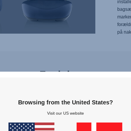
instal
bagsæd
marker
foræld
på nak
Funktioner
OMISK
LUFTVENTILATIO
Browsing from the United States?
STØTTE,
3
af
Visit our US website
7