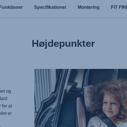
Funktioner
Specifikationer
Montering
FIT FI
Højdepunkter
net og
dard
 for at
det er