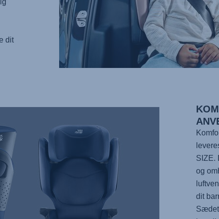
ig
 dit
KOM
ANV
Komfor
levere
SIZE. 
og omh
luftven
dit ba
Sædets