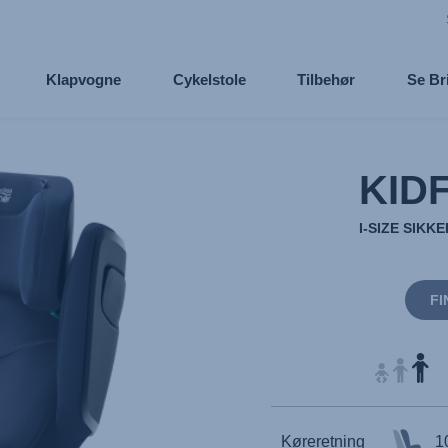
Klapvogne
Cykelstole
Tilbehør
Se Br
KIDF
I-SIZE SIK
FI
Køreretning
1