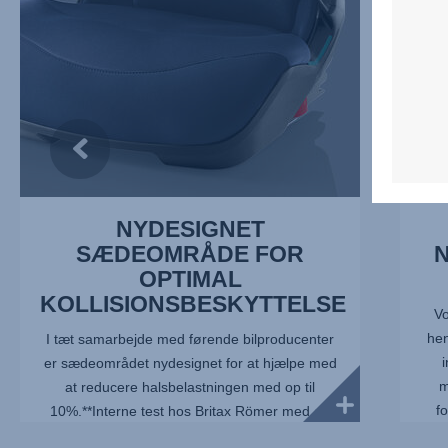
1
AT
af
INDSTI
7
2
af
7
NYDESIGNET
SÆDEOMRÅDE FOR
OPTIMAL
KOLLISIONSBESKYTTELSE
Vo
hen
I tæt samarbejde med førende bilproducenter
i
er sædeområdet nydesignet for at hjælpe med
m
at reducere halsbelastningen med op til
f
10%.**Interne test hos Britax Römer med en
Q10-dummy, der repræsenterer et