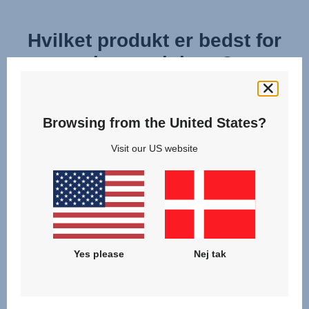
Hvilket produkt er bedst for
mig og mit barn?
Opdag og sammenlign modellerne af vores
KIDFIX CHILD CAR SEATS,
Browsing from the United States?
og find det rigtige produkt til din familie!
Visit our US website
KLIK FOR AT SAMMENLIGNE
Yes please
Nej tak