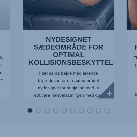
NYDESIGNET
SÆDEOMRÅDE FOR
OPTIMAL
dy
T
KOLLISIONSBESKYTTELSE
r
k
de
I tæt samarbejde med førende
re
bilproducenter er sædeområdet
nydesignet for at hjælpe med at
f
reducere halsbelastningen med op til
10%.**Interne test hos Britax Römer med
en Q10-dummy, der repræsenterer et
gennemsnitli...