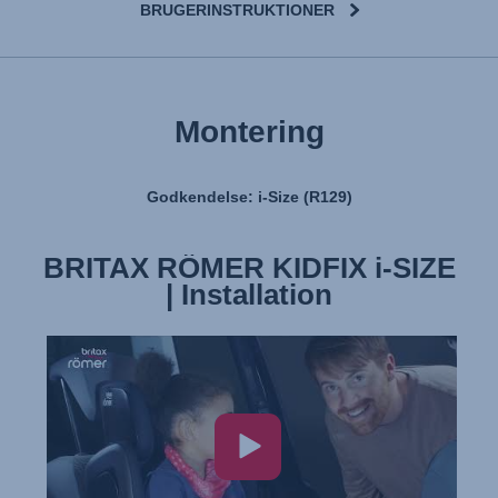
BRUGERINSTRUKTIONER
User Manual
Montering
Godkendelse: i-Size (R129)
BRITAX RÖMER KIDFIX i-SIZE
BRITAX RÖMER KIDFIX i-SIZE
| Features & Benefits
| Installation