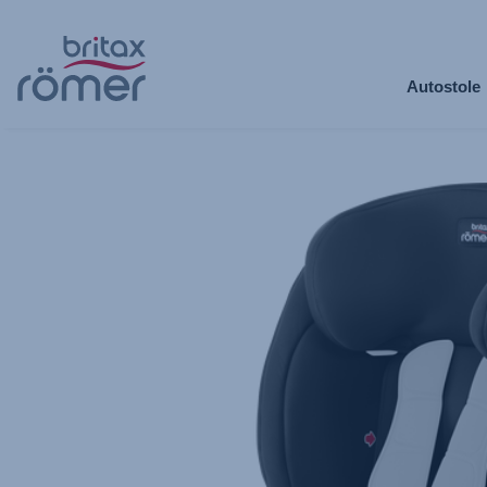
Spring
til
Autostole
hovedindhold
Britax
Ekstra
betræk
–
EVOLVA
1-
2-
3
SL
SICT
Cosmos
Black,