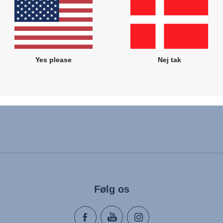
Tilknyttede produkter
Yes please
Nej tak
Følg os