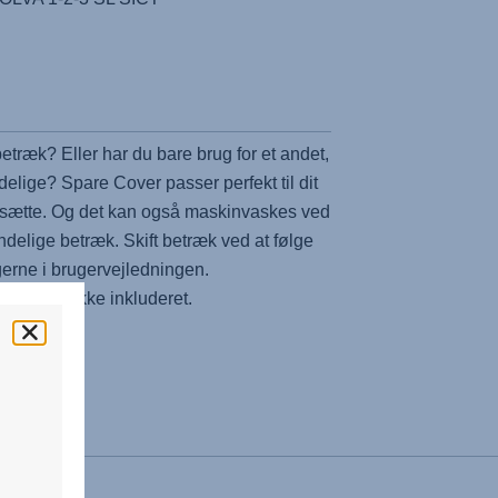
betræk? Eller har du bare brug for et andet,
delige? Spare Cover passer perfekt til dit
åsætte. Og det kan også maskinvaskes ved
ndelige betræk. Skift betræk ved at følge
erne i brugervejledningen.
puder er ikke inkluderet.