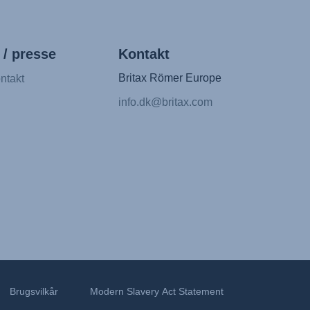
 / presse
Kontakt
Britax Römer Europe
ntakt
info.dk@britax.com
Brugsvilkår
Modern Slavery Act Statement