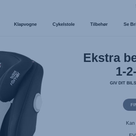
Klapvogne
Cykelstole
Tilbehør
Se Br
Ekstra b
1-2
GIV DIT BI
FI
Kan 
EV