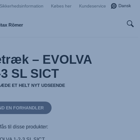
Dansk
Sikkerhedsinformation
Købes her
Kundeservice
itax Römer
etræk – EVOLVA
-3 SL SICT
LSÆDE ET HELT NYT UDSEENDE
ND EN FORHANDLER
fås til disse produkter:
OLVA 1-2-3 SL SICT