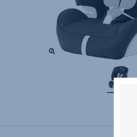
1
af
1