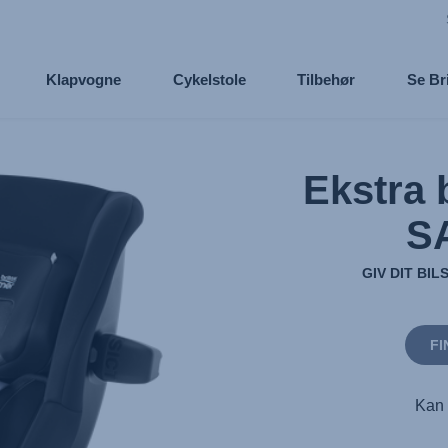
Klapvogne
Cykelstole
Tilbehør
Se Br
Ekstra 
S
GIV DIT BI
FI
Kan 