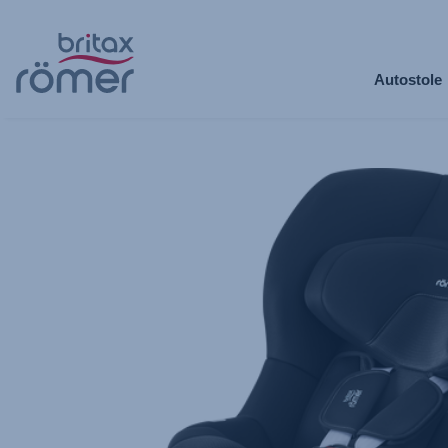
Spring
til
Autostole
hovedindhold
Britax
Ekstra
betræk
–
MAX-
SAFE
PRO
Galaxy
Black,
1
af
1