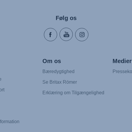
Følg os
Om os
Medier
Bæredygtighed
Presseko
e
Se Britax Römer
rt
Erklæring om Tilgængelighed
formation