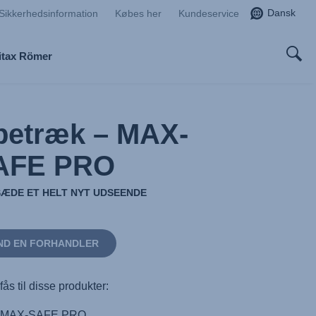
Dansk
Sikkerhedsinformation
Købes her
Kundeservice
itax Römer
betræk – MAX-
AFE PRO
LSÆDE ET HELT NYT UDSEENDE
ND EN FORHANDLER
fås til disse produkter:
MAX-SAFE PRO