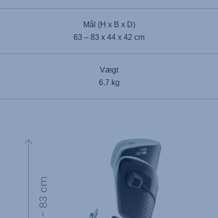
Mål (H x B x D)
63 – 83 x 44 x 42 cm
Vægt
6.7 kg