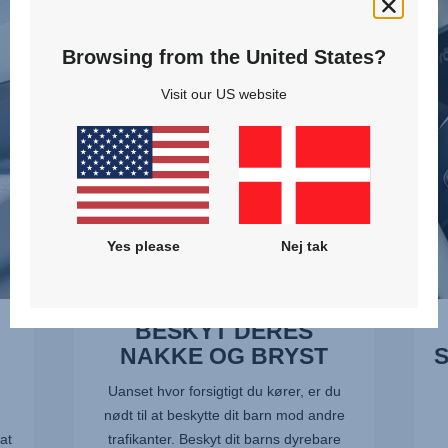
DERES
SIDE
NAKKE
-
Browsing from the United States?
OG
SICT,
BRYST,
2
Visit our US website
1
af
af
10
10
Yes please
Nej tak
BESKYT DERES
NAKKE OG BRYST
Uanset hvor forsigtigt du kører, er du
nødt til at beskytte dit barn mod andre
at
trafikanter. Beskyt dit barns dyrebare