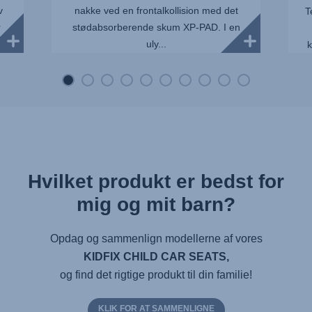
v
nakke ved en frontalkollision med det
T
r
stødabsorberende skum XP-PAD. I en
uly...
k
Hvilket produkt er bedst for
mig og mit barn?
Opdag og sammenlign modellerne af vores
KIDFIX CHILD CAR SEATS,
og find det rigtige produkt til din familie!
KLIK FOR AT SAMMENLIGNE