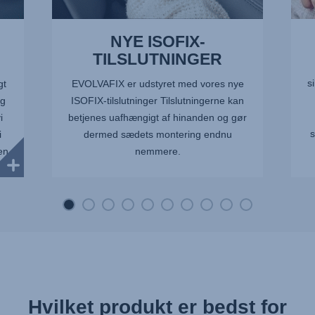
NYE ISOFIX-
TILSLUTNINGER
s
gt
EVOLVAFIX er udstyret med vores nye
og
ISOFIX-tilslutninger Tilslutningerne kan
i
betjenes uafhængigt af hinanden og gør
s
i
dermed sædets montering endnu
en
nemmere.
Hvilket produkt er bedst for