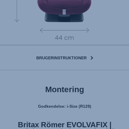
BRUGERINSTRUKTIONER
Montering
Godkendelse: i-Size (R129)
Britax Römer EVOLVAFIX |
Britax Römer EVOLVAFIX |