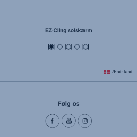
EZ-Cling solskærm
Ændr land
Følg os