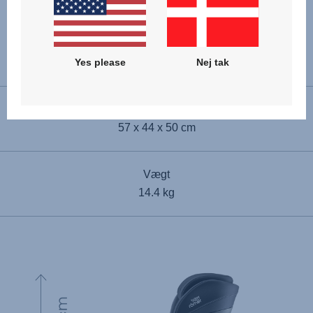
Montering i kørselsretning
76 - 125 cm
Bagudvendt montering
40 - 105 cm
Yes please
Nej tak
Mål (H x B x D)
57 x 44 x 50 cm
Vægt
14.4 kg