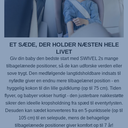
ET SÆDE, DER HOLDER NÆSTEN HELE
LIVET
Giv din baby den bedste start med
SWIVEL 2
s mange
tilbagelænede positioner, så de kan udforske verden eller
sove trygt. Den medfølgende langtidsholdbare indsats til
nyfødte giver en endnu mere tilbagelænet position - en
hyggelig kokon til din lille guldklump (op til 75 cm). Tiden
flyver, og babyer vokser hurtigt - den justerbare nakkestøtte
sikrer den ideelle kropsholdning fra spæd til eventyrlysten.
Desuden kan sædet konverteres fra en 5-punktssele (op til
105 cm) til en selepude, mens de behagelige
tilbagelænede positioner giver komfort op til 7 år!